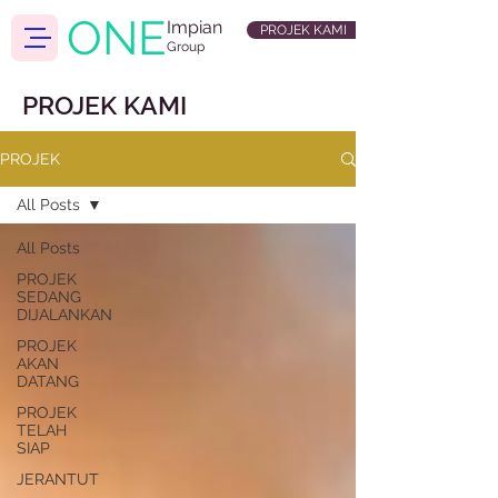
ONE
Impian
PROJEK KAMI
Group
PROJEK KAMI
PROJEK
All Posts
All Posts
PROJEK
SEDANG
DIJALANKAN
PROJEK
AKAN
DATANG
PROJEK
TELAH
SIAP
JERANTUT