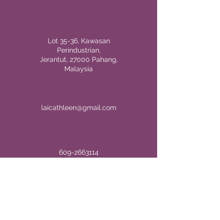
Lot 35-36, Kawasan
Perindustrian,
Jerantut, 27000 Pahang,
Malaysia
laicathleen@gmail.com
609-2663114
609-2664113
609-2668833
Full Name