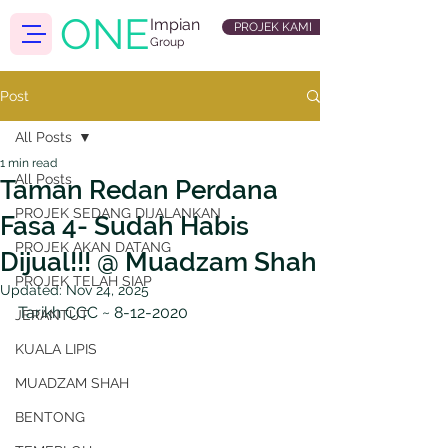
ONE
Impian
PROJEK KAMI
Group
Post
All Posts
1 min read
All Posts
Taman Redan Perdana
PROJEK SEDANG DIJALANKAN
Fasa 4- Sudah Habis
PROJEK AKAN DATANG
Dijual!!! @ Muadzam Shah
PROJEK TELAH SIAP
Updated:
Nov 24, 2025
Tarikh CCC ~ 8-12-2020
JERANTUT
KUALA LIPIS
MUADZAM SHAH
BENTONG