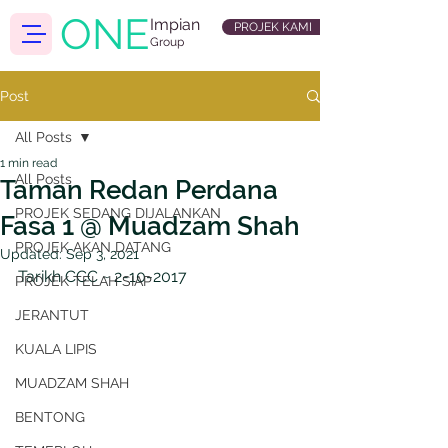
ONE
Impian
PROJEK KAMI
Group
Post
All Posts
1 min read
All Posts
Taman Redan Perdana
PROJEK SEDANG DIJALANKAN
Fasa 1 @ Muadzam Shah
PROJEK AKAN DATANG
Updated:
Sep 3, 2021
Tarikh CCC ~ 2-10-2017
PROJEK TELAH SIAP
JERANTUT
KUALA LIPIS
MUADZAM SHAH
BENTONG