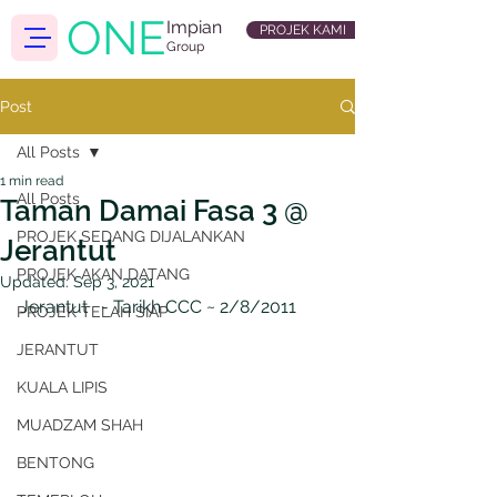
ONE
Impian
PROJEK KAMI
Group
Post
All Posts
1 min read
All Posts
Taman Damai Fasa 3 @
PROJEK SEDANG DIJALANKAN
Jerantut
PROJEK AKAN DATANG
Updated:
Sep 3, 2021
Jerantut   - Tarikh CCC ~ 2/8/2011
PROJEK TELAH SIAP
JERANTUT
KUALA LIPIS
MUADZAM SHAH
BENTONG