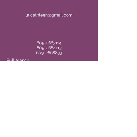
laicathleen@gmail.com
609-2663114
609-2664113
609-2668833
Full Name
Email
Phone
Address